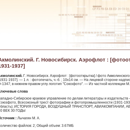
Акмолинский. Г. Новосибирск. Аэрофлот : [фотоот
1931-1937]
Акмолинский.
Г. Новосибирск. Аэрофлот : [фотооткрытка] / фото Акмолинского
1931-1937]. — 1 л. : фотопечать, ч.-б. ; 10х14 см. — На лицевой стороне надпис
Ф-1347; в нижнем правом углу логотип "Союзфото". — Из частной коллекции М.
Ключевые слова
Западно-Сибирское краевое управление по делам литературы и издательств – 
Союзфото, Всесоюзный трест фотографии и фотопромышленности (1931-1938)
область); ИСТОРИЯ ГОРОДА, ВОЗДУШНЫЙ ТРАНСПОРТ, АВИАКОМПАНИИ, А
20 ВЕК 30 ГОДЫ
Источник :
Лычагин М. А.
Количество файлов: 2; Общий объем: 3.67МБ