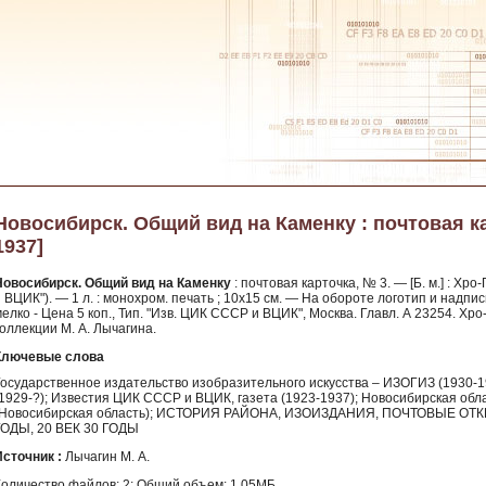
Новосибирск. Общий вид на Каменку : почтовая карт
1937]
Новосибирск. Общий вид на Каменку
: почтовая карточка, № 3. — [Б. м.] : Хро
 ВЦИК"). — 1 л. : монохром. печать ; 10х15 см. — На обороте логотип и надпи
елко - Цена 5 коп., Тип. "Изв. ЦИК СССР и ВЦИК", Москва. Главл. А 23254. Хро
оллекции М. А. Лычагина.
Ключевые слова
Государственное издательство изобразительного искусства – ИЗОГИЗ (1930-19
(1929-?); Известия ЦИК СССР и ВЦИК, газета (1923-1937); Новосибирская обла
(Новосибирская область); ИСТОРИЯ РАЙОНА, ИЗОИЗДАНИЯ, ПОЧТОВЫЕ ОТК
ГОДЫ, 20 ВЕК 30 ГОДЫ
Источник :
Лычагин М. А.
Количество файлов: 2; Общий объем: 1.05МБ