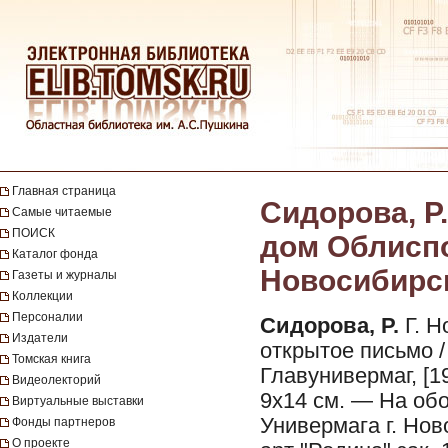
Главная страница
Сидорова, Р
Самые читаемые
ПОИСК
дом Облиспо
Каталог фонда
Новосибирск
Газеты и журналы
Коллекции
Персоналии
Сидорова, Р.
Г. Н
Издатели
открытое письмо /
Томская книга
Главунивермаг, [19
Видеолекторий
9х14 см. — На обо
Виртуальные выставки
Универмага г. Нов
Фонды партнеров
О проекте