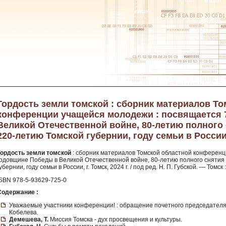
Гордость земли томской : сборник материалов Т
конференции учащейся молодежи : посвящается 
Великой Отечественной войне, 80-летию полного
220-летию Томской губернии, году семьи в России, г
Гордость земли томской
: сборник материалов Томской областной конференц
годовщине Победы в Великой Отечественной войне, 80-летию полного снятия
убернии, году семьи в России, г. Томск, 2024 г. / под ред. Н. П. Губской. — Томск : 
ISBN 978-5-93629-725-0
Содержание :
Уважаемые участники конференции! : обращение почетного председателя Т
Кобелева.
Демешева, Т.
Миссия Томска - дух просвещения и культуры.