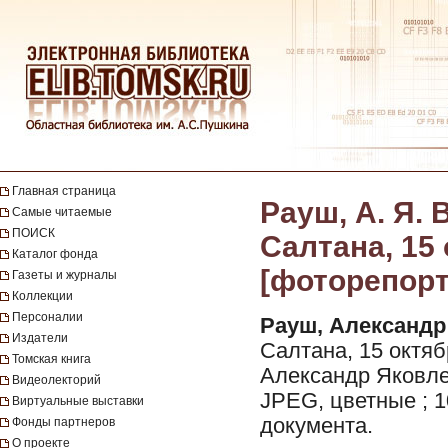
Главная страница
Рауш, А. Я.
Самые читаемые
ПОИСК
Салтана, 15 
Каталог фонда
[фоторепорта
Газеты и журналы
Коллекции
Персоналии
Рауш, Александр
Издатели
Салтана, 15 октяб
Томская книга
Александр Яковле
Видеолекторий
JPEG, цветные ; 1
Виртуальные выставки
документа.
Фонды партнеров
О проекте