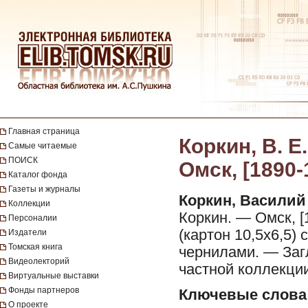
Главная страница
Коркин, В. Е
Самые читаемые
ПОИСК
Омск, [1890-
Каталог фонда
Газеты и журналы
Коркин, Василий
Коллекции
Коркин. — Омск, [1
Персоналии
(картон 10,5х6,5)
Издатели
Томская книга
чернилами. — Заг
Видеолекторий
частной коллекции
Виртуальные выставки
Фонды партнеров
Ключевые слова
О проекте