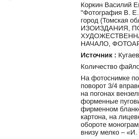
Коркин Василий Е
"Фотография В. Е.
город (Томская 
ИЗОИЗДАНИЯ, П
ХУДОЖЕСТВЕННАЯ
НАЧАЛО, ФОТОА
Источник :
Кугаев
Количество файло
На фотоснимке по
поворот 3/4 впра
на погонах вензел
форменные пугови
фирменном бланке
картона, на лицев
обороте монограм
внизу мелко – «И.