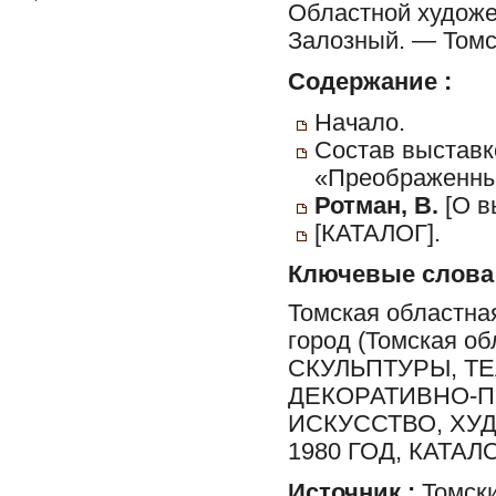
Областной художес
Залозный. — Томск :
Содержание :
Начало.
Состав выставк
«Преображенны
Ротман, В.
[О в
[КАТАЛОГ].
Ключевые слова
Томская областная
город (Томская 
СКУЛЬПТУРЫ, Т
ДЕКОРАТИВНО-П
ИСКУССТВО, ХУ
1980 ГОД, КАТА
Источник :
Томски