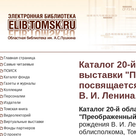
Главная страница
Каталог 20-
Самые читаемые
ПОИСК
выставки "П
Каталог фонда
посвящается
Газеты и журналы
Коллекции
В. И. Ленина
Персоналии
Издатели
Каталог 20-й об
Томская книга
Видеолекторий
"Преображенный
Виртуальные выставки
рождения В. И. Ле
Фонды партнеров
облисполкома, То
О проекте