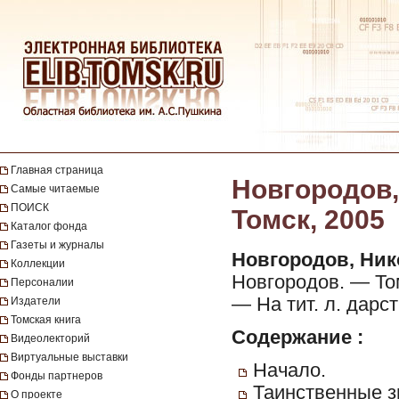
Главная страница
Новгородов,
Самые читаемые
ПОИСК
Томск, 2005
Каталог фонда
Газеты и журналы
Новгородов, Ник
Коллекции
Новгородов. — Томс
Персоналии
— На тит. л. дарс
Издатели
Томская книга
Содержание :
Видеолекторий
Виртуальные выставки
Начало.
Фонды партнеров
Таинственные з
О проекте