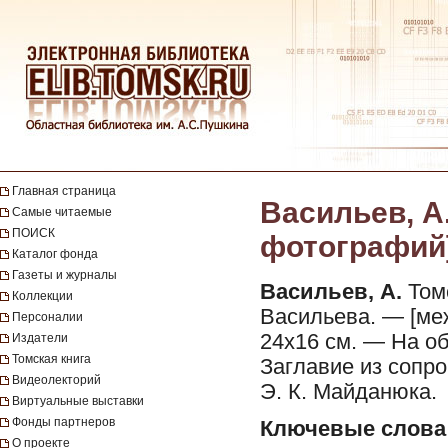
Главная страница
Васильев, А.
Самые читаемые
ПОИСК
фотографий].
Каталог фонда
Газеты и журналы
Васильев, А.
Томс
Коллекции
Васильева. — [межд
Персоналии
24х16 см. — На о
Издатели
Томская книга
Заглавие из сопр
Видеолекторий
Э. К. Майданюка.
Виртуальные выставки
Фонды партнеров
Ключевые слова
О проекте