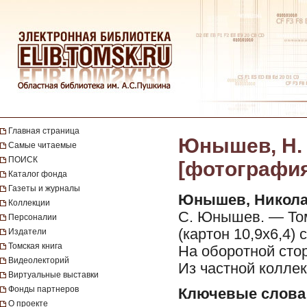
Главная страница
Юнышев, Н. 
Самые читаемые
ПОИСК
[фотография]
Каталог фонда
Газеты и журналы
Юнышев, Никола
Коллекции
С. Юнышев. — Томс
Персоналии
(картон 10,9х6,4)
Издатели
Томская книга
На оборотной стор
Видеолекторий
Из частной коллек
Виртуальные выставки
Фонды партнеров
Ключевые слова
О проекте