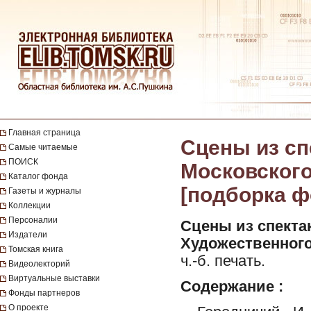
Главная страница
Сцены из сп
Самые читаемые
ПОИСК
Московского
Каталог фонда
[подборка ф
Газеты и журналы
Коллекции
Персоналии
Сцены из спектак
Издатели
Художественного
Томская книга
ч.-б. печать.
Видеолекторий
Виртуальные выставки
Содержание :
Фонды партнеров
О проекте