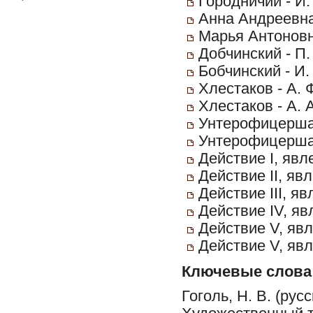
Городничий - И.
Анна Андреевна 
Марья Антоновна
Добчинский - П.
Бобчинский - И.
Хлестаков - А. 
Хлестаков - А. 
Унтерофицерша 
Унтерофицерша 
Действие I, явл
Действие II, явл
Действие III, яв
Действие IV, яв
Действие V, явл
Действие V, явл
Ключевые слова
Гоголь, Н. В. (рус