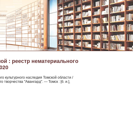
ой : реестр нематериального
020
го культурного наследия Томской области /
ворчества "Авангард". — Томск : [б. и.],