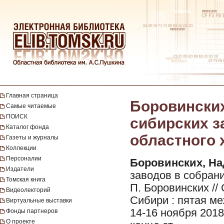
Главная страница
Боровинских
Самые читаемые
ПОИСК
сибирских з
Каталог фонда
областного 
Газеты и журналы
Коллекции
Персоналии
Боровинских, На
Издатели
заводов в собрани
Томская книга
П. Боровинских //
Видеолекторий
Сибири : пятая м
Виртуальные выставки
14-16 ноября 2018
Фонды партнеров
О проекте