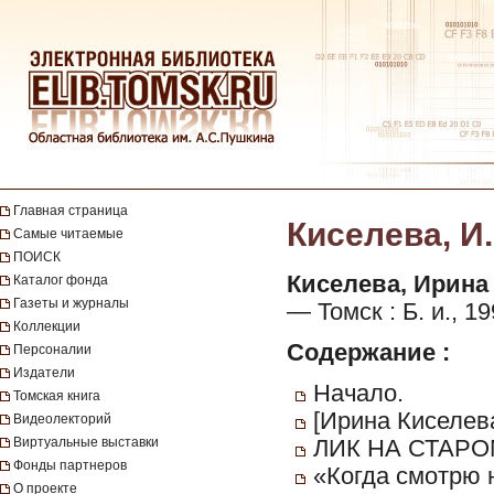
Главная страница
Киселева, И.
Самые читаемые
ПОИСК
Киселева, Ирина
Каталог фонда
Газеты и журналы
— Томск : Б. и., 199
Коллекции
Содержание :
Персоналии
Издатели
Начало.
Томская книга
[Ирина Киселева
Видеолекторий
Виртуальные выставки
ЛИК НА СТАРО
Фонды партнеров
«Когда смотрю н
О проекте