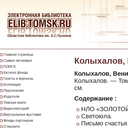
Главная страница
Колыхалов, В
Самые читаемые
ПОИСК
Колыхалов, Вен
Каталог фонда
Газеты и журналы
Колыхалов. — Томск
Коллекции
см.
Персоналии
Издатели
Содержание :
Томская книга
НЛО «ЗОЛОТОЙ
Видеолекторий
Виртуальные выставки
Светоюла.
Фонды партнеров
Письмо счастья
О проекте