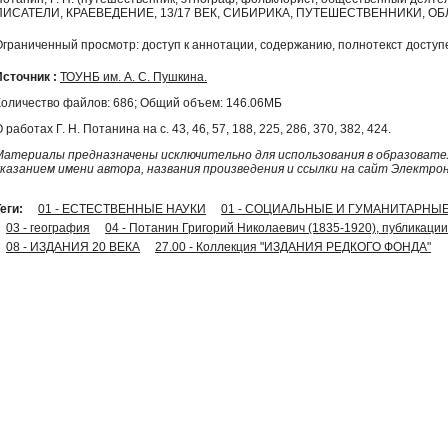
ПИСАТЕЛИ, КРАЕВЕДЕНИЕ, 13/17 ВЕК, СИБИРИКА, ПУТЕШЕСТВЕННИКИ, 
Ограниченный просмотр: доступ к аннотации, содержанию, полнотекст доступе
Источник :
ТОУНБ им. А. С. Пушкина.
Количество файлов: 686; Общий объем: 146.06МБ
 работах Г. Н. Потанина на с. 43, 46, 57, 188, 225, 286, 370, 382, 424.
Материалы предназначены исключительно для использования в образовател
указанием имени автора, названия произведения и ссылки на сайт Электро
еги:
01 - ЕСТЕСТВЕННЫЕ НАУКИ
01 - СОЦИАЛЬНЫЕ И ГУМАНИТАРНЫЕ
03 - география
04 - Потанин Григорий Николаевич (1835-1920), публикации
08 - ИЗДАНИЯ 20 ВЕКА
27.00 - Коллекция "ИЗДАНИЯ РЕДКОГО ФОНДА"