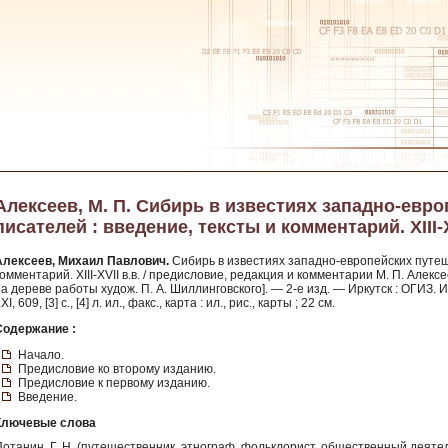
Алексеев, М. П. Сибирь в известиях западно-евр
писателей : введение, тексты и комментарий. XIII-XV
Алексеев, Михаил Павлович.
Сибирь в известиях западно-европейских путеше
омментарий. XIII-XVII в.в. / предисловие, редакция и комментарии М. П. Алексе
а дереве работы худож. П. А. Шиллинговского]. — 2-е изд. — Иркутск : ОГИЗ.
XI, 609, [3] с., [4] л. ил., факс., карта : ил., рис., карты ; 22 см.
Содержание :
Начало.
Предисловие ко второму изданию.
Предисловие к первому изданию.
Введение.
Ключевые слова
Потанин, Г. Н. (путешественник, этнограф, фольклорист, общественный деяте