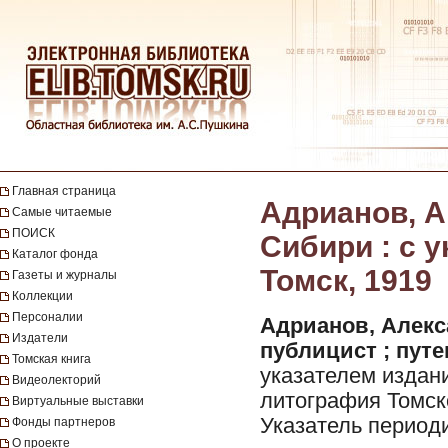
Главная страница
Адрианов, А
Самые читаемые
ПОИСК
Сибири : с у
Каталог фонда
Томск, 1919
Газеты и журналы
Коллекции
Персоналии
Адрианов, Алекса
Издатели
публицист ; путе
Томская книга
указателем издани
Видеолекторий
литография Томско
Виртуальные выставки
Указатель периодич
Фонды партнеров
О проекте