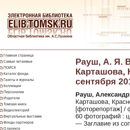
Главная страница
Рауш, А. Я.
Самые читаемые
ПОИСК
Карташова, 
Каталог фонда
сентября 201
Газеты и журналы
Коллекции
Персоналии
Рауш, Александр
Издатели
Карташова, Красно
Томская книга
[фоторепортаж] /
Видеолекторий
60 фотографий : 
Виртуальные выставки
— Заглавие из со
Фонды партнеров
О проекте