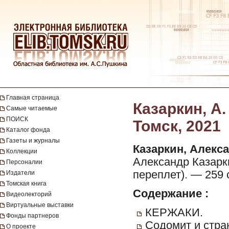
Главная страница
Казаркин, А.
Самые читаемые
ПОИСК
Томск, 2021
Каталог фонда
Газеты и журналы
Казаркин, Алекс
Коллекции
Александр Казарки
Персоналии
переплет). — 259 с.
Издатели
Томская книга
Содержание :
Видеолекторий
Виртуальные выставки
КЕРЖАКИ.
Фонды партнеров
Содомит и стра
О проекте