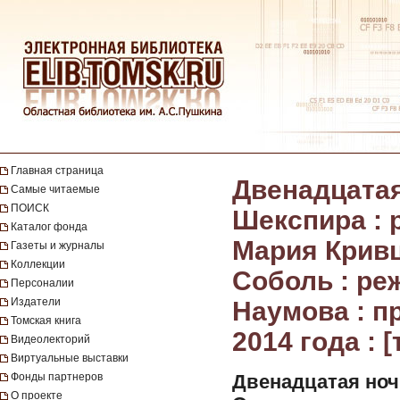
Главная страница
Двенадцатая
Самые читаемые
ПОИСК
Шекспира : 
Каталог фонда
Мария Кривц
Газеты и журналы
Коллекции
Соболь : ре
Персоналии
Издатели
Наумова : п
Томская книга
2014 года : 
Видеолекторий
Виртуальные выставки
Фонды партнеров
Двенадцатая ноч
О проекте