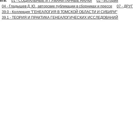
еги:
01 - СОЦИАЛЬНЫЕ И ГУМАНИТАРНЫЕ НАУКИ
02 - История
04 - Гладышев Д. Ю., авторские публикации в сборниках и прессе
07 - ДР
39.0 - Коллекция "ГЕНЕАЛОГИЯ В ТОМСКОЙ ОБЛАСТИ И СИБИРИ"
39.1 - ТЕОРИЯ И ПРАКТИКА ГЕНЕАЛОГИЧЕСКИХ ИССЛЕДОВАНИЙ