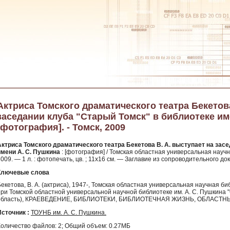
Актриса Томского драматического театра Бекетова
заседании клуба "Старый Томск" в библиотеке име
[фотография]. - Томск, 2009
Актриса Томского драматического театра Бекетова В. А. выступает на зас
имени А. С. Пушкина
: [фотография] / Томская областная универсальная научн
009. — 1 л. : фотопечать, цв. ; 11х16 см. — Заглавие из сопроводительного до
Ключевые слова
екетова, В. А. (актриса), 1947-, Томская областная универсальная научная б
при Томской областной универсальной научной библиотеке им. А. С. Пушкина "
область), КРАЕВЕДЕНИЕ, БИБЛИОТЕКИ, БИБЛИОТЕЧНАЯ ЖИЗНЬ, ОБЛАСТН
Источник :
ТОУНБ им. А. С. Пушкина.
Количество файлов: 2; Общий объем: 0.27МБ