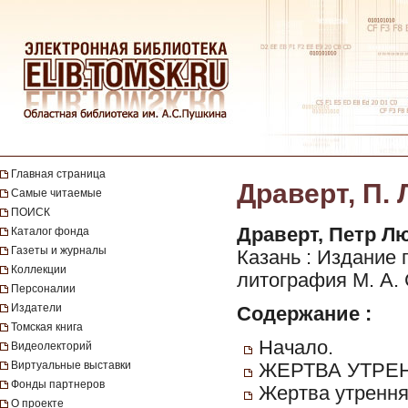
Главная страница
Драверт, П. 
Самые читаемые
ПОИСК
Драверт, Петр Л
Каталог фонда
Газеты и журналы
Казань : Издание г
Коллекции
литография М. А. 
Персоналии
Издатели
Содержание :
Томская книга
Начало.
Видеолекторий
Виртуальные выставки
ЖЕРТВА УТРЕ
Фонды партнеров
Жертва утрення
О проекте