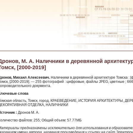
Дронов, М. А. Наличники в деревянной архитектур
Томск, [2000-2019]
Дронов, Михаил Алексеевич.
Наличники в деревянной архитектуре Томска : [
Томск, [2000-2019]. — 255 фотографий : цифровые, файлы JPEG, цветные ; 666 
сопроводительного документа.
Ключевые слова
Томская область, Томск, город, КРАЕВЕДЕНИЕ, ИСТОРИЯ АРХИТЕКТУРЫ, Д
ДЕКОРАТИВНАЯ ОТДЕЛКА, НАЛИЧНИКИ
Источник :
Дронов М. А.
Количество файлов: 255; Общий объем: 57.77МБ
Материалы предназначены исключительно для использования в образовател
указанием имени автора, названия произведения и ссылки на сайт Электро