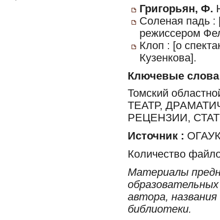
Григорьян, Ф.
Н
Соленая падь :
режиссером Фел
Клоп : [о спект
Кузенкова].
Ключевые слова
Томский областной
ТЕАТР, ДРАМАТИЧ
РЕЦЕНЗИИ, СТА
Источник :
ОГАУК 
Количество файло
Материалы предн
образовательных 
автора, названия
библиотеки.