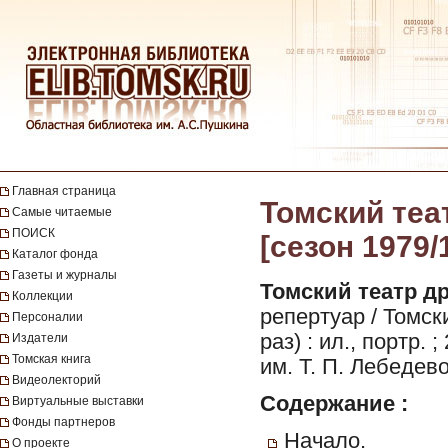
Главная страница
Томский теа
Самые читаемые
ПОИСК
[сезон 1979/
Каталог фонда
Газеты и журналы
Томский театр д
Коллекции
репертуар / Томск
Персоналии
раз) : ил., портр.
Издатели
Томская книга
им. Т. П. Лебедево
Видеолекторий
Содержание :
Виртуальные выставки
Фонды партнеров
Начало.
О проекте