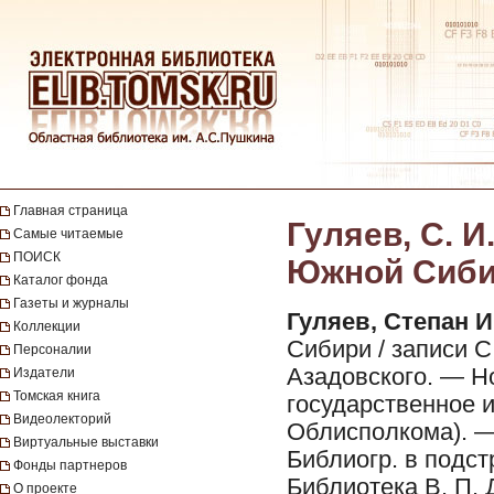
Главная страница
Гуляев, С. 
Самые читаемые
ПОИСК
Южной Сибир
Каталог фонда
Газеты и журналы
Гуляев, Степан 
Коллекции
Сибири / записи С.
Персоналии
Азадовского. — Н
Издатели
Томская книга
государственное и
Видеолекторий
Облисполкома). — 19
Виртуальные выставки
Библиогр. в подст
Фонды партнеров
Библиотека В. П. 
О проекте