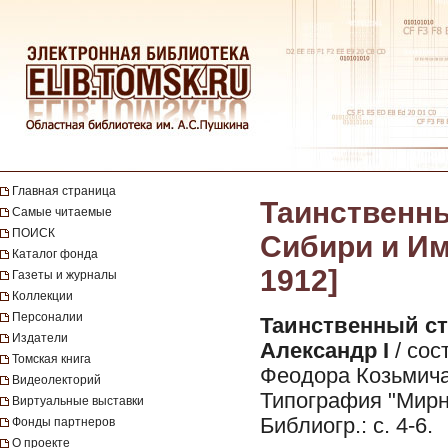
Главная страница
Таинственны
Самые читаемые
ПОИСК
Сибири и Им
Каталог фонда
1912]
Газеты и журналы
Коллекции
Персоналии
Таинственный ст
Издатели
Александр I
/ сос
Томская книга
Феодора Козьмича. 
Видеолекторий
Типография "Мирный
Виртуальные выставки
Библиогр.: с. 4-6.
Фонды партнеров
О проекте