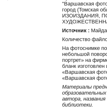
"Варшавская фотог
город (Томская 
ИЗОИЗДАНИЯ, П
ХУДОЖЕСТВЕННА
Источник :
Майдан
Количество файло
На фотоснимке по
небольшой поворо
портрет» на фирм
бланк изготовлен 
«Варшавская фото
«Варшавская фото
Материалы предн
образовательных 
автора, названия
библиотеки.