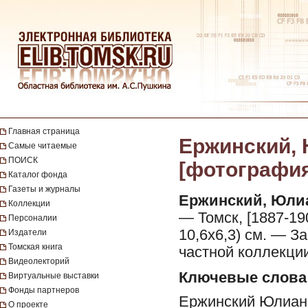
Главная страница
Ержинский, 
Самые читаемые
ПОИСК
[фотография]
Каталог фонда
Газеты и журналы
Ержинский, Юли
Коллекции
— Томск, [1887-190
Персоналии
10,6х6,3) см. — З
Издатели
Томская книга
частной коллекции
Видеолекторий
Ключевые слова
Виртуальные выставки
Фонды партнеров
Ержинский Юлиан 
О проекте