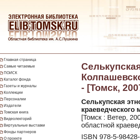
Главная страница
Селькупская
Самые читаемые
ПОИСК
Колпашевско
Каталог фонда
- [Томск, 200
Газеты и журналы
Коллекции
Персоналии
Селькупская этн
Издатели
краеведческого 
Томская книга
[Томск : Ветер, 200
Видеолекторий
областной краевед
Виртуальные выставки
Фонды партнеров
ISBN 978-5-98428-
О проекте