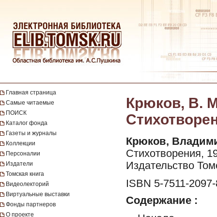
Главная страница
Крюков, В. М
Самые читаемые
ПОИСК
Стихотворени
Каталог фонда
Газеты и журналы
Крюков, Владим
Коллекции
Стихотворения, 19
Персоналии
Издательство Томс
Издатели
Томская книга
ISBN 5-7511-2097-
Видеолекторий
Виртуальные выставки
Содержание :
Фонды партнеров
О проекте