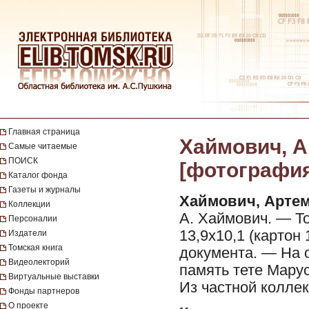
Главная страница
Хаймович, А.
Самые читаемые
ПОИСК
[фотография]
Каталог фонда
Газеты и журналы
Хаймович, Арте
Коллекции
А. Хаймович. — Том
Персоналии
13,9х10,1 (картон
Издатели
Томская книга
документа. — На 
Видеолекторий
память тете Мару
Виртуальные выставки
Из частной коллек
Фонды партнеров
О проекте