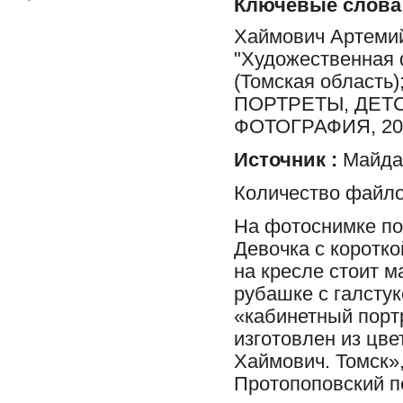
Ключевые слова
Хаймович Артемий
"Художественная 
(Томская облас
ПОРТРЕТЫ, ДЕТ
ФОТОГРАФИЯ, 2
Источник :
Майдан
Количество файло
На фотоснимке пор
Девочка с коротко
на кресле стоит 
рубашке с галсту
«кабинетный порт
изготовлен из цве
Хаймович. Томск»,
Протопоповский пе