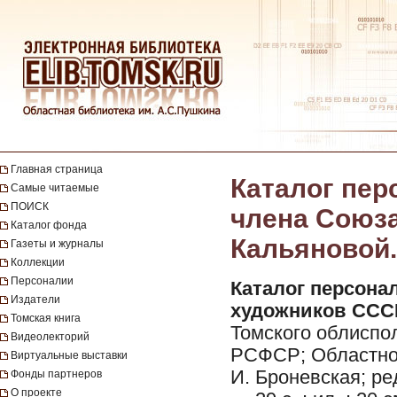
Главная страница
Каталог пер
Самые читаемые
ПОИСК
члена Союз
Каталог фонда
Кальяновой. 
Газеты и журналы
Коллекции
Персоналии
Каталог персона
Издатели
художников ССС
Томская книга
Томского облиспо
Видеолекторий
РСФСР; Областной 
Виртуальные выставки
И. Броневская; ред
Фонды партнеров
О проекте