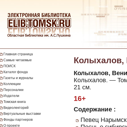
Главная страница
Колыхалов, В
Самые читаемые
ПОИСК
Колыхалов, Вен
Каталог фонда
Газеты и журналы
Колыхалов. — Томск
Коллекции
21 см.
Персоналии
Издатели
16+
Томская книга
Видеолекторий
Содержание :
Виртуальные выставки
Певец Нарымско
Фонды партнеров
О проекте