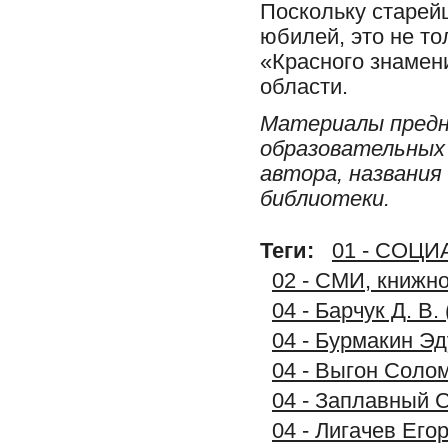
Поскольку старей
юбилей, это не т
«Красного знамени
области.
Материалы предн
образовательных 
автора, названия
библиотеки.
Теги:
01 - СОЦ
02 - СМИ, книжн
04 - Барчук Д. В
04 - Бурмакин Э
04 - Выгон Солом
04 - Заплавный С
04 - Лигачев Его