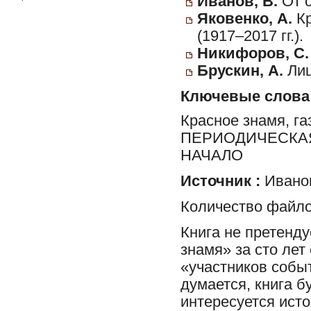
Иванов, В.
От с
Яковенко, А.
Кр
(1917–2017 гг.).
Никифоров, С.
Брускин, А.
Лиц
Ключевые слова
Красное знамя, га
ПЕРИОДИЧЕСКАЯ 
НАЧАЛО
Источник :
Иванов
Количество файло
Книга не претенд
знамя» за сто лет
«участников событ
думается, книга б
интересуется исто