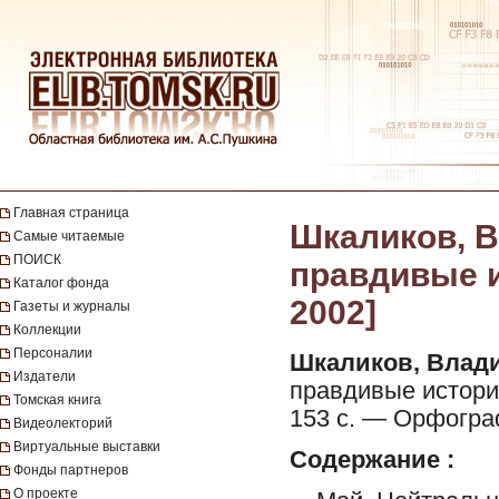
Главная страница
Шкаликов, В
Самые читаемые
ПОИСК
правдивые и
Каталог фонда
2002]
Газеты и журналы
Коллекции
Персоналии
Шкаликов, Влад
Издатели
правдивые истории
Томская книга
153 с. — Орфогра
Видеолекторий
Виртуальные выставки
Содержание :
Фонды партнеров
О проекте