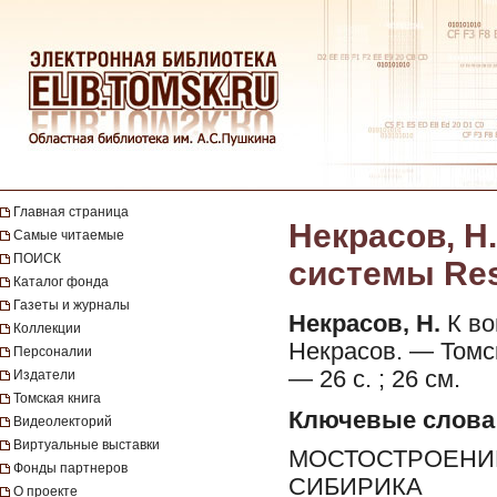
Главная страница
Некрасов, Н
Самые читаемые
ПОИСК
системы Resa
Каталог фонда
Газеты и журналы
Некрасов, Н.
К во
Коллекции
Некрасов. — Томск
Персоналии
— 26 с. ; 26 см.
Издатели
Томская книга
Ключевые слова
Видеолекторий
Виртуальные выставки
МОСТОСТРОЕНИЕ
Фонды партнеров
СИБИРИКА
О проекте