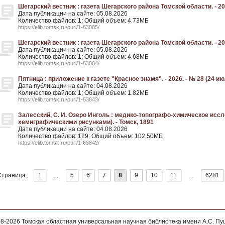
Шегарский вестник : газета Шегарского района Томской области. - 202
Дата публикации на сайте: 05.08.2026
Количество файлов: 1; Общий объем: 4.73МБ
https://elib.tomsk.ru/purl/1-63085/
Шегарский вестник : газета Шегарского района Томской области. - 202
Дата публикации на сайте: 05.08.2026
Количество файлов: 1; Общий объем: 4.68МБ
https://elib.tomsk.ru/purl/1-63084/
Пятница : приложение к газете "Красное знамя". - 2026. - № 28 (24 ию
Дата публикации на сайте: 04.08.2026
Количество файлов: 1; Общий объем: 1.82МБ
https://elib.tomsk.ru/purl/1-63843/
Залесский, С. И. Озеро Инголь : медико-топографо-химическое иссл
хемиграфическими рисунками). - Томск, 1891
Дата публикации на сайте: 04.08.2026
Количество файлов: 129; Общий объем: 102.50МБ
https://elib.tomsk.ru/purl/1-63842/
Страница:
1
...
5
6
7
8
9
10
11
...
6281
08-2026
Томская областная универсальная научная библиотека имени А.С. П