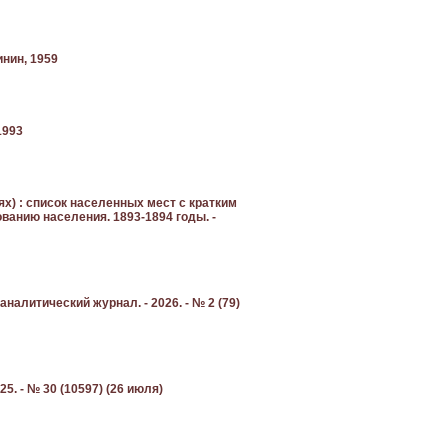
нин, 1959
1993
х) : список населенных мест с кратким
ванию населения. 1893-1894 годы. -
-аналитический журнал. - 2026. - № 2 (79)
5. - № 30 (10597) (26 июля)