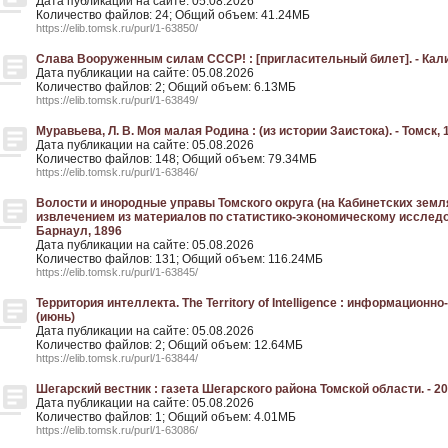
Дата публикации на сайте: 05.08.2026
Количество файлов: 24; Общий объем: 41.24МБ
https://elib.tomsk.ru/purl/1-63850/
Слава Вооруженным силам СССР! : [пригласительный билет]. - Кали
Дата публикации на сайте: 05.08.2026
Количество файлов: 2; Общий объем: 6.13МБ
https://elib.tomsk.ru/purl/1-63849/
Муравьева, Л. В. Моя малая Родина : (из истории Заистока). - Томск, 
Дата публикации на сайте: 05.08.2026
Количество файлов: 148; Общий объем: 79.34МБ
https://elib.tomsk.ru/purl/1-63846/
Волости и инородные управы Томского округа (на Кабинетских земля
извлечением из материалов по статистико-экономическому исследо
Барнаул, 1896
Дата публикации на сайте: 05.08.2026
Количество файлов: 131; Общий объем: 116.24МБ
https://elib.tomsk.ru/purl/1-63845/
Территория интеллекта. The Territory of Intelligence : информационно
(июнь)
Дата публикации на сайте: 05.08.2026
Количество файлов: 2; Общий объем: 12.64МБ
https://elib.tomsk.ru/purl/1-63844/
Шегарский вестник : газета Шегарского района Томской области. - 202
Дата публикации на сайте: 05.08.2026
Количество файлов: 1; Общий объем: 4.01МБ
https://elib.tomsk.ru/purl/1-63086/