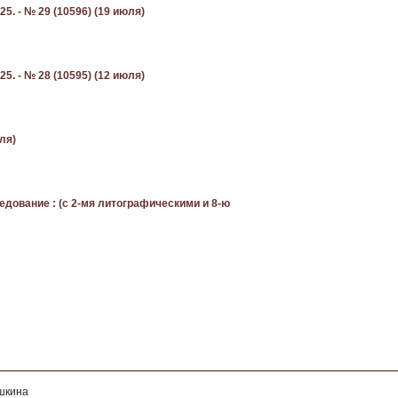
5. - № 29 (10596) (19 июля)
5. - № 28 (10595) (12 июля)
ля)
едование : (с 2-мя литографическими и 8-ю
ушкина