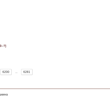
0--?]
6200
...
6281
ушкина