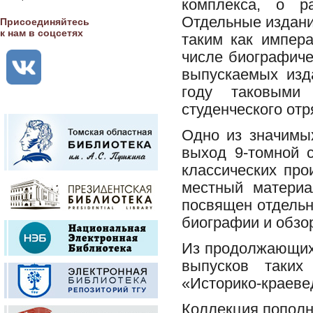
комплекса, о ра
Отдельные издани
Присоединяйтесь
к нам в соцсетях
таким как импер
числе биографиче
выпускаемых изд
году таковыми 
студенческого от
Одно из значимы
выход 9-томной с
классических про
местный материа
посвящен отдельн
биографии и обзо
Из продолжающих
выпусков таких
«Историко-краеве
Коллекция пополн