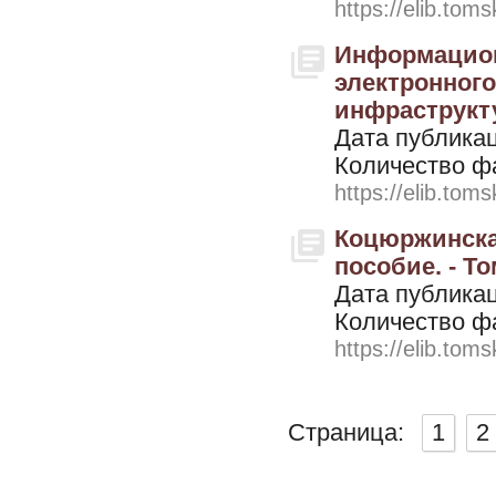
https://elib.toms
Информацион
электронного
инфраструкту
Дата публикац
Количество ф
https://elib.toms
Коцюржинская
пособие. - То
Дата публикац
Количество ф
https://elib.toms
Страница:
1
2