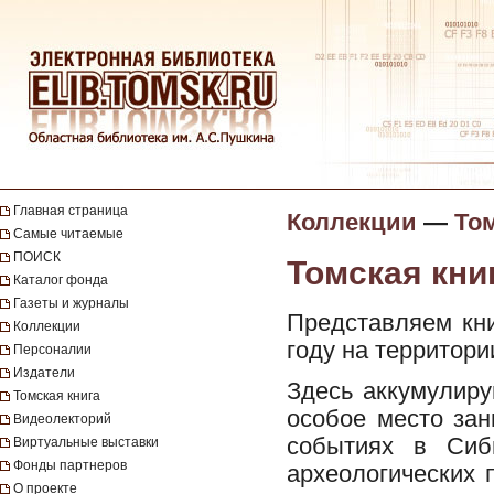
Главная страница
Коллекции
—
Том
Самые читаемые
ПОИСК
Томская книг
Каталог фонда
Газеты и журналы
Представляем кн
Коллекции
году на территори
Персоналии
Издатели
Здесь аккумулиру
Томская книга
особое место зан
Видеолекторий
событиях в Сиб
Виртуальные выставки
Фонды партнеров
археологических 
О проекте