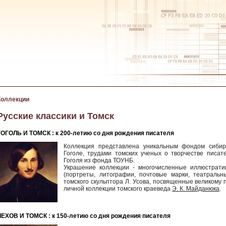
Коллекции
Русские классики и Томск
ГОГОЛЬ И ТОМСК : к 200-летию со дня рождения писателя
Коллекция представлена уникальным фондом сибир
Гоголе, трудами томских ученых о творчестве писат
Гоголя из фонда ТОУНБ.
Украшение коллекции - многочисленные иллюстрати
(портреты, литографии, почтовые марки, театраль
томского скульптора Л. Усова, посвященные великому
личной коллекции томского краеведа
Э. К. Майданюка
.
ЧЕХОВ И ТОМСК : к 150-летию со дня рождения писателя