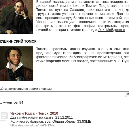
В нашей коллекции мы пытаемся систематизировать 
дилогической темы «Чехов и Томск». Представлены оч
Томске по пути на Сахалин, архивные материалы, д
труды томских ученых о творчестве писателя. Дан оч
века, прослежена судьба чеховских пьес на томской сце
Украшение коллекции - многочисленные иллюстрати
(портреты, открытки, фотографии, театральные про
личной коллекции томского краеведа
Э. К. Майданюка
.
ПУШКИНСКИЙ ТОМСК
Томские краеведы давно изучают все, что связыва
предлагаемую коллекцию вошли произведения авт
фактографические, библиографические материалы, эсс
стихотворения местных поэтов, посвященные А. С. Пуш
айти документы со всеми словами:
Документов: 94
Чехов и Томск. - Томск, 2010
Дата публикации на сайте: 21.12.2011
Количество файлов: 302; Общий объем: 33.83МБ
https://elib.tomsk.ru/purl/1-1342/