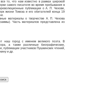
все то, что нам известно в рамках широкой
ерки самого писателя во время пребывания в
ореволюционные публикации о А. П. Чехове,
ерк жизни Томска и его обитателей конца 19
не.
вные материалы о творчестве А. П. Чехова
граммы). Часть материалов представлена из
ет наш город с именем великого поэта. В
ора, а также различные биографические,
е, публикации участников Пушкинских чтений,
кину и др.