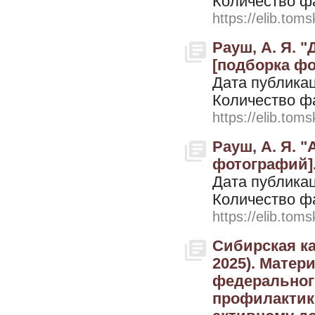
Количество ф
https://elib.toms
Рауш, А. Я. 
[подборка фо
Дата публикац
Количество ф
https://elib.toms
Рауш, А. Я. "
фотографий].
Дата публикац
Количество ф
https://elib.toms
Сибирская ка
2025). Матер
федерального
профилактик