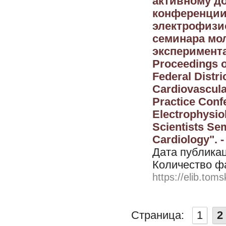
активному до
конференции
электрофизи
семинара мо
эксперимент
Proceedings of
Federal Distri
Cardiovascula
Practice Confe
Electrophysio
Scientists Se
Cardiology". 
Дата публикац
Количество ф
https://elib.toms
Страница:
1
2