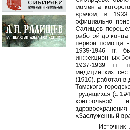
момента которог
врачом; в 1933
официально прис
Салищев перешел
работой до конца 
первой помощи н
1939-1946 гг. 
инфекционных бол
1937-1939 гг.
медицинских сес
(1910), работал 
Томского городск
трудящихся (с 194
контрольной и
здравоохранени
«Заслуженный вра
Источник: