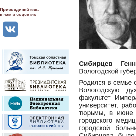
Присоединяйтесь
к нам в соцсетях
Сибирцев Генн
Вологодской губерн
Родился в семье 
Вологодскую ду
факультет Импера
университет, ра
тюрьмы, в июне 
городского меди
городской боль
Сибирцева было 