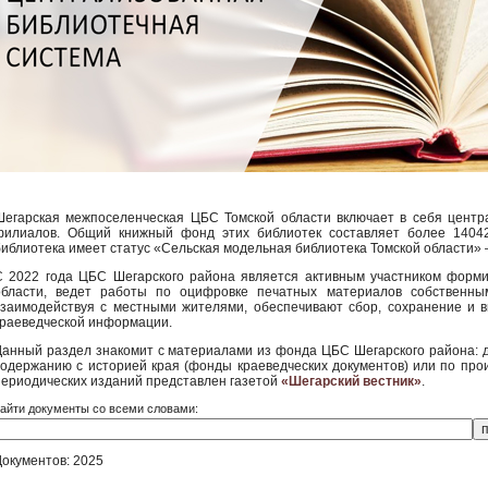
Шегарская межпоселенческая ЦБС Томской области включает в себя центра
филиалов. Общий книжный фонд этих библиотек составляет более 14042
библиотека имеет статус «Сельская модельная библиотека Томской области»
С 2022 года ЦБС Шегарского района является активным участником форм
области, ведет работы по оцифровке печатных материалов собственным
взаимодействуя с местными жителями, обеспечивают сбор, сохранение и 
краеведческой информации.
Данный раздел знакомит с материалами из фонда ЦБС Шегарского района: 
содержанию с историей края (фонды краеведческих документов) или по пр
периодических изданий представлен газетой
«Шегарский вестник»
.
айти документы со всеми словами:
Документов: 2025