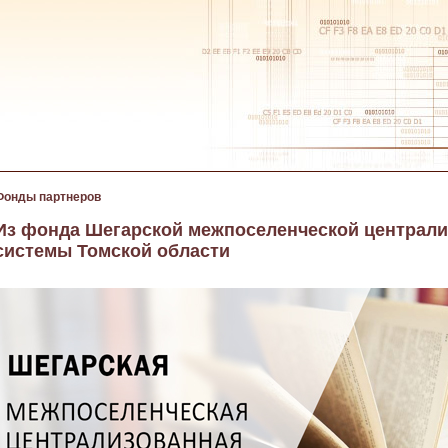
Фонды партнеров
Из фонда Шегарской межпоселенческой централ
системы Томской области