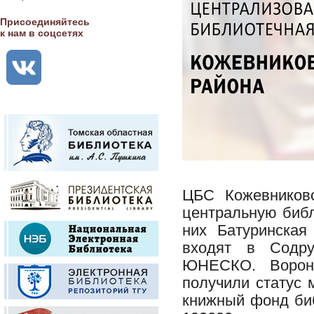
Присоединяйтесь
к нам в соцсетях
ЦБС Кожевниковс
центральную библ
них Батуринская
входят в Содру
ЮНЕСКО. Вороно
получили статус 
книжный фонд биб