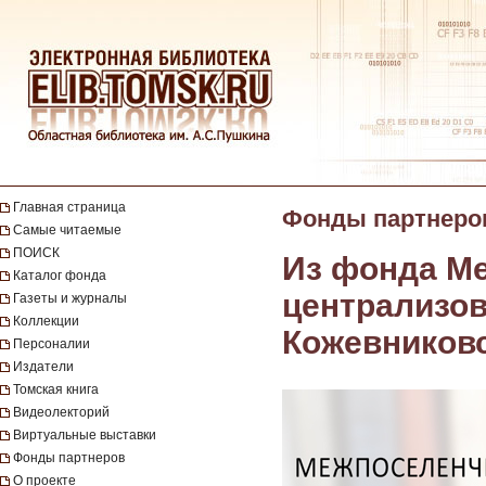
Главная страница
Фонды партнеро
Самые читаемые
ПОИСК
Из фонда М
Каталог фонда
централизо
Газеты и журналы
Коллекции
Кожевниковс
Персоналии
Издатели
Томская книга
Видеолекторий
Виртуальные выставки
Фонды партнеров
О проекте