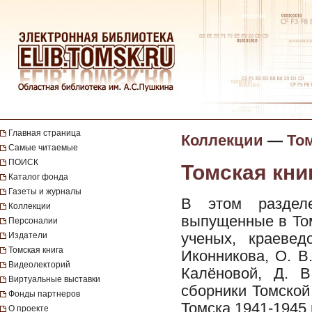
Главная страница
Коллекции
—
Том
Самые читаемые
ПОИСК
Томская книг
Каталог фонда
Газеты и журналы
В этом разделе
Коллекции
выпущенные в Том
Персоналии
ученых, краевед
Издатели
Томская книга
Иконникова, О. В.
Видеолекторий
Калёновой, Д. В
Виртуальные выставки
сборники Томской
Фонды партнеров
Томска 1941-1945 г
О проекте