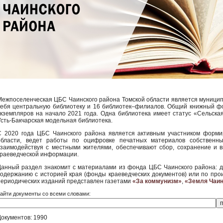
Межпоселенческая ЦБС Чаинского района Томской области является муници
себя центральную библиотеку и 16 библиотек–филиалов. Общий книжный фо
экземпляров на начало 2021 года. Одна библиотека имеет статус «Сельск
Усть-Бакчарская модельная библиотека.
С 2020 года ЦБС Чаинского района является активным участником форм
области, ведет работы по оцифровке печатных материалов собственны
взаимодействуя с местными жителями, обеспечивают сбор, сохранение и 
краеведческой информации.
Данный раздел знакомит с материалами из фонда ЦБС Чаинского района: 
содержанию с историей края (фонды краеведческих документов) или по пр
периодических изданий представлен газетами
«За коммунизм»
,
«Земля Чаин
айти документы со всеми словами:
Документов: 1990