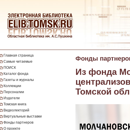
Главная страница
Фонды партнеро
Самые читаемые
ПОИСК
Из фонда М
Каталог фонда
централизо
Газеты и журналы
Коллекции
Томской обл
Персоналии
Издатели
Томская книга
Видеолекторий
Виртуальные выставки
Фонды партнеров
О проекте