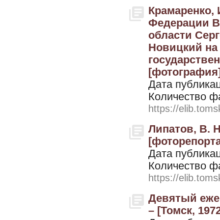
Крамаренко, 
Федерации В
области Серг
Новицкий на 
государствен
[фотография].
Дата публикац
Количество ф
https://elib.toms
Липатов, В. 
[фоторепортаж
Дата публикац
Количество ф
https://elib.toms
Девятый ежег
– [Томск, 1972