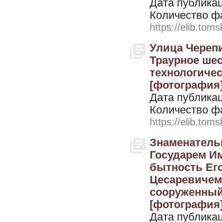
Дата публикац
Количество ф
https://elib.toms
Улица Черепи
Траурное ше
технологичес
[фотография
Дата публикац
Количество ф
https://elib.toms
Знаменательн
Государем И
бытность Ег
Цесаревичем,
сооруженный 
[фотография
Дата публикац