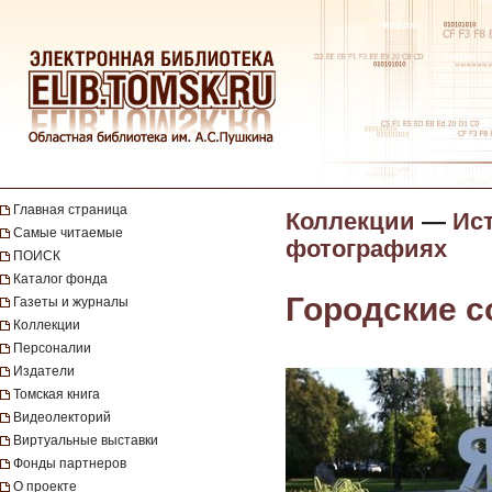
Главная страница
Коллекции
—
Ист
Самые читаемые
фотографиях
ПОИСК
Каталог фонда
Городские 
Газеты и журналы
Коллекции
Персоналии
Издатели
Томская книга
Видеолекторий
Виртуальные выставки
Фонды партнеров
О проекте