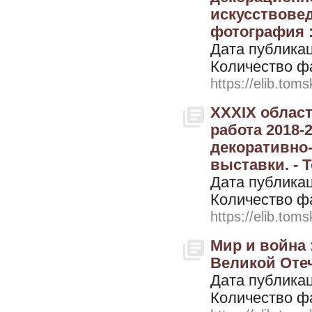
искусствовед
фотография : 
Дата публикац
Количество ф
https://elib.toms
XXXIX облас
работа 2018-
декоративно-
выставки. - Т
Дата публикац
Количество ф
https://elib.toms
Мир и война 
Великой Отеч
Дата публикац
Количество ф