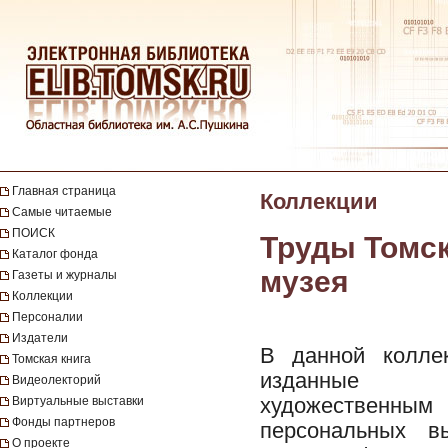
Главная страница
Коллекции
Самые читаемые
ПОИСК
Труды Томск
Каталог фонда
музея
Газеты и журналы
Коллекции
Персоналии
Издатели
В данной колле
Томская книга
изданные Т
Видеолекторий
художественн
Виртуальные выставки
Фонды партнеров
персональных в
О проекте