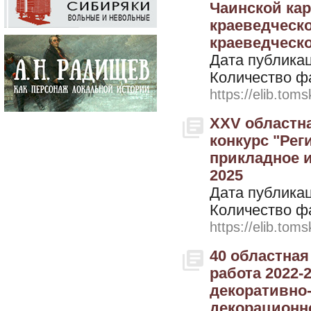
Чаинской кар
краеведческо
краеведческог
Дата публикац
Количество ф
https://elib.toms
XXV областн
конкурс "Рег
прикладное и
2025
Дата публикац
Количество ф
https://elib.toms
40 областная
работа 2022-
декоративно-
декорационно