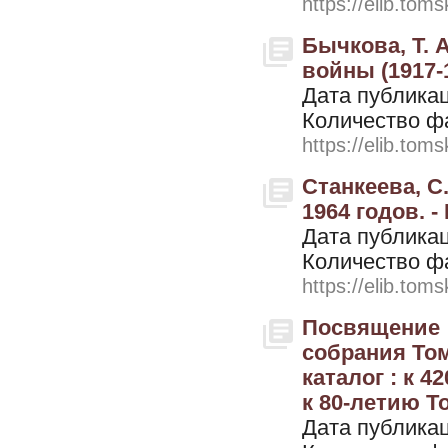
https://elib.toms
Бычкова, Т. 
войны (1917-1
Дата публикац
Количество ф
https://elib.toms
Станкеева, С.
1964 годов. -
Дата публикац
Количество ф
https://elib.toms
Посвящение 
собрания Том
каталог : к 
к 80-летию То
Дата публикац