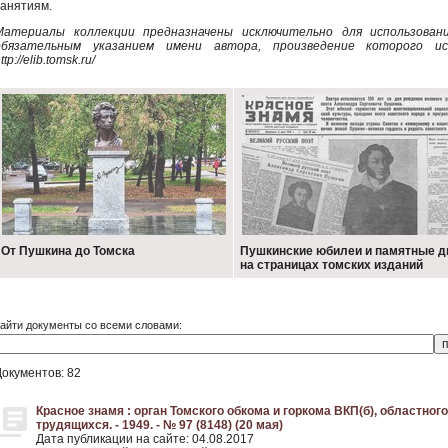
занятиям.
Материалы коллекции предназначены исключительно для использован
обязательным указанием имени автора, произведение которого ис
ttp://elib.tomsk.ru/
От Пушкина до Томска
Пушкинские юбилеи и памятные д
на страницах томских изданий
айти документы со всеми словами:
Документов: 82
Красное знамя : орган Томского обкома и горкома ВКП(б), областног
трудящихся. - 1949. - № 97 (8148) (20 мая)
Дата публикации на сайте: 04.08.2017