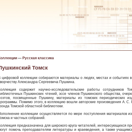
Коллекции
—
Русская классика
Пушкинский Томск
В цифровой коллекции собираются материалы о людях, местах и событиях в
творчеству Александра Сергеевича Пушкина.
Коллекция содержит научно-исследовательские работы сотрудников То
библиотечных Пушкинских чтений, эссе членов Пушкинского общества, очерк
поэтов, посвященные Пушкину, материалы из томских периодических и
программы. Помимо этого, в коллекцию вошли авторские произведения А. С. П
фонда Томской областной библиотеки.
Пополнение коллекции осуществляется по мере поступления материалов из 
Томска и частных собраний.
Коллекция предназначена для широкого круга читателей, интересующихся п
могут помочь преподавателям литературы и краеведения, а также учащимс