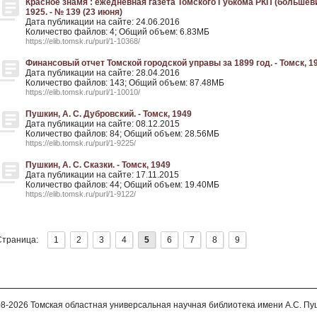
Красное знамя : ежедневная газета Томского Губкома РКП (большеви
1925. - № 139 (23 июня)
Дата публикации на сайте: 24.06.2016
Количество файлов: 4; Общий объем: 6.83МБ
https://elib.tomsk.ru/purl/1-10368/
Финансовый отчет Томской городской управы за 1899 год. - Томск, 1
Дата публикации на сайте: 28.04.2016
Количество файлов: 143; Общий объем: 87.48МБ
https://elib.tomsk.ru/purl/1-10010/
Пушкин, А. С. Дубровский. - Томск, 1949
Дата публикации на сайте: 08.12.2015
Количество файлов: 84; Общий объем: 28.56МБ
https://elib.tomsk.ru/purl/1-9225/
Пушкин, А. С. Сказки. - Томск, 1949
Дата публикации на сайте: 17.11.2015
Количество файлов: 44; Общий объем: 19.40МБ
https://elib.tomsk.ru/purl/1-9122/
Страница:
1
2
3
4
5
6
7
8
9
08-2026
Томская областная универсальная научная библиотека имени А.С. П